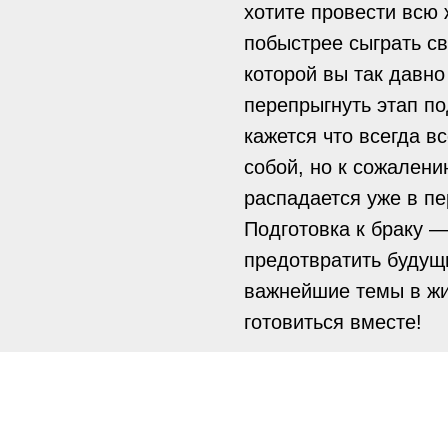
хотите провести всю 
побыстрее сыграть св
которой вы так давно
перепрыгнуть этап по
кажется что всегда вс
собой, но к сожален
распадается уже в пе
Подготовка к браку —
предотвратить будущ
важнейшие темы в жи
готовиться вместе!
Мы поделимся с вами
следующие темы:
— Сексуальные отно