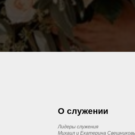
О служении
Лидеры служения
Михаил и Екатерина Свешников