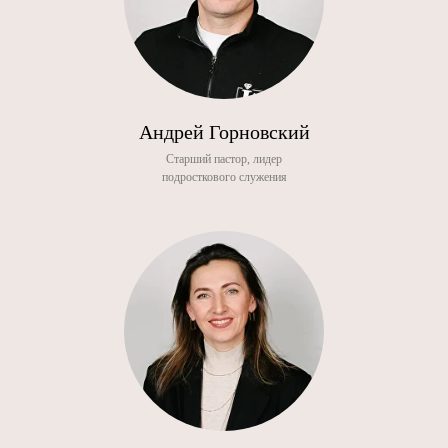
Андрей Горновский
Старший пастор, лидер
подросткового служения