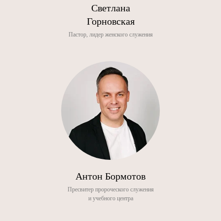
Светлана
Горновская
Пастор, лидер женского служения
Антон Бормотов
Пресвитер пророческого служения
и учебного центра