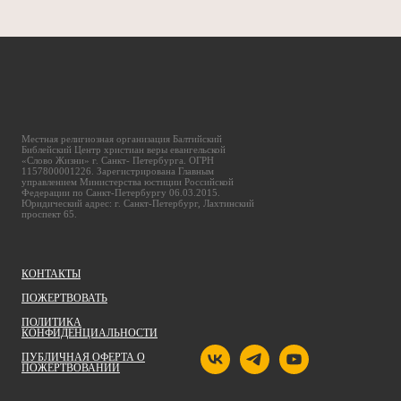
Местная религиозная организация Балтийский
Библейский Центр христиан веры евангельской
«Слово Жизни» г. Санкт- Петербурга. ОГРН
1157800001226. Зарегистрирована Главным
управлением Министерства юстиции Российской
Федерации по Санкт-Петербургу 06.03.2015.
Юридический адрес: г. Санкт-Петербург, Лахтинский
проспект 65.
КОНТАКТЫ
ПОЖЕРТВОВАТЬ
ПОЛИТИКА
КОНФИДЕНЦИАЛЬНОСТИ
ПУБЛИЧНАЯ ОФЕРТА О
ПОЖЕРТВОВАНИИ